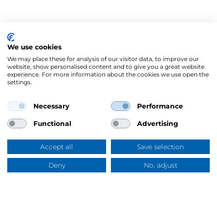
We use cookies
We may place these for analysis of our visitor data, to improve our
website, show personalised content and to give you a great website
experience. For more information about the cookies we use open the
settings.
Necessary
Performance
Mercus Yrkeskläder AB
Ringögatan 12, 417 07 Göteborg
Functional
Advertising
Org.nr: 556344-6953
Tel:
031-744 50 00
Accept all
Save selection
Swish:
123 394 5508
E-post:
info@mercus.se
Deny
No, adjust
Frågor & svar
VAT nr: SE556344695301
Om Mercus