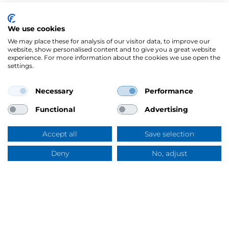
We use cookies
We may place these for analysis of our visitor data, to improve our
website, show personalised content and to give you a great website
experience. For more information about the cookies we use open the
settings.
Necessary
Performance
Mercus Yrkeskläder AB
Ringögatan 12, 417 07 Göteborg
Functional
Advertising
Org.nr: 556344-6953
Tel:
031-744 50 00
Accept all
Save selection
Swish:
123 394 5508
E-post:
info@mercus.se
Deny
No, adjust
Frågor & svar
VAT nr: SE556344695301
Om Mercus
Om Mercus