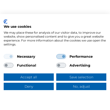
We use cookies
We may place these for analysis of our visitor data, to improve our
website, show personalised content and to give you a great website
experience. For more information about the cookies we use open the
settings.
Necessary
Performance
Mercus Yrkeskläder AB
Ringögatan 12, 417 07 Göteborg
Functional
Advertising
Org.nr: 556344-6953
Tel:
031-744 50 00
Accept all
Save selection
Swish:
123 394 5508
E-post:
info@mercus.se
Deny
No, adjust
Frågor & svar
VAT nr: SE556344695301