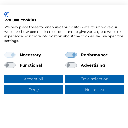
We use cookies
We may place these for analysis of our visitor data, to improve our
website, show personalised content and to give you a great website
experience. For more information about the cookies we use open the
settings.
Necessary
Performance
Mercus Yrkeskläder AB
Ringögatan 12, 417 07 Göteborg
Functional
Advertising
Org.nr: 556344-6953
Tel:
031-744 50 00
Accept all
Save selection
Swish:
123 394 5508
E-post:
info@mercus.se
Deny
No, adjust
Frågor & svar
VAT nr: SE556344695301
Om Mercus
Om Mercus