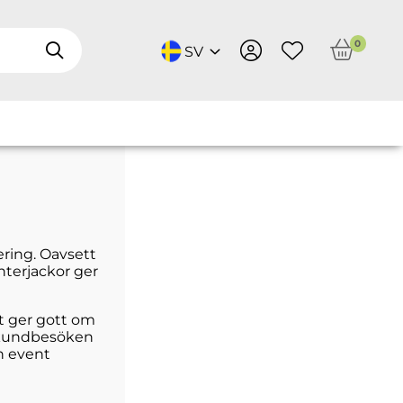
0
SV
ering. Oavsett
interjackor ger
et ger gott om
an kundbesöken
ch event