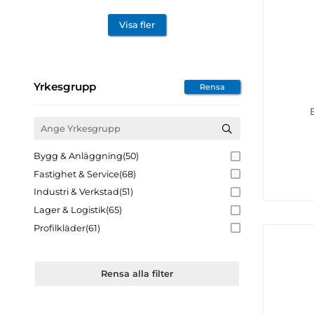
Vattentät
(21)
Visa fler
Vindavvisande
(22)
Vindtät
(23)
Vinter
(15)
Yrkesgrupp
YKK-zip
(3)
Rensa
Året runt
(17)
Bygg & Anläggning
(50)
Fastighet & Service
(68)
Industri & Verkstad
(51)
Lager & Logistik
(65)
Profilkläder
(61)
Rensa alla filter