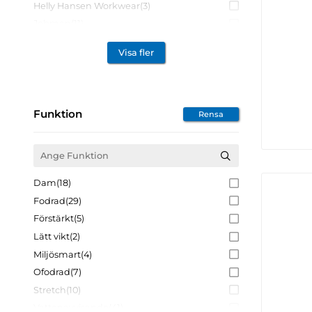
Helly Hansen Workwear
(3)
Jobman
(11)
Snickers Workwear
(12)
Visa fler
South West
(12)
Texstar
(15)
Funktion
Rensa
Dam
(18)
Fodrad
(29)
Förstärkt
(5)
Lätt vikt
(2)
Miljösmart
(4)
Ofodrad
(7)
Stretch
(10)
Vattenavvisande
(41)