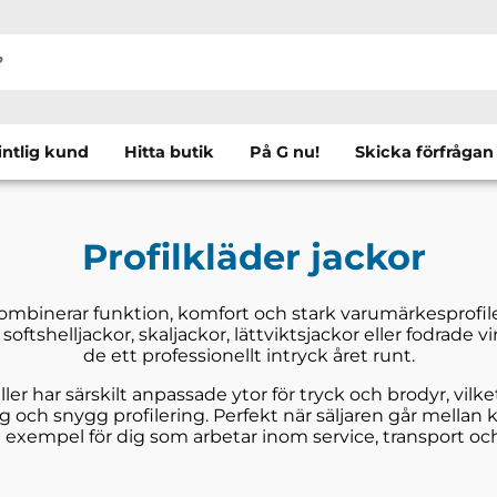
intlig kund
Hitta butik
På G nu!
Skicka förfrågan
Profilkläder jackor
kombinerar funktion, komfort och stark varumärkesprofil
softshelljackor, skaljackor, lättviktsjackor eller fodrade v
de ett professionellt intryck året runt.
r har särskilt anpassade ytor för tryck och brodyr, vilk
lig och snygg profilering. Perfekt när säljaren går mell
ill exempel för dig som arbetar inom service, transport o