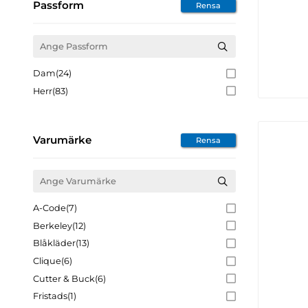
Passform
Rensa
Dam
(24)
Herr
(83)
Varumärke
Rensa
A-Code
(7)
Berkeley
(12)
Blåkläder
(13)
Clique
(6)
Cutter & Buck
(6)
Fristads
(1)