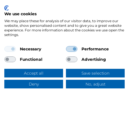
We use cookies
We may place these for analysis of our visitor data, to improve our
website, show personalised content and to give you a great website
experience. For more information about the cookies we use open the
settings.
Necessary
Performance
Mercus Yrkeskläder AB
Ringögatan 12, 417 07 Göteborg
Functional
Advertising
Org.nr: 556344-6953
Tel:
031-744 50 00
Accept all
Save selection
Swish:
123 394 5508
E-post:
info@mercus.se
Deny
No, adjust
Frågor & svar
VAT nr: SE556344695301
Om Mercus
Om Mercus
Mercus helhet & bredd