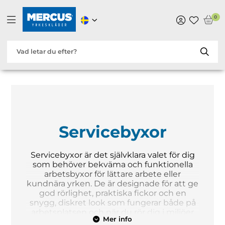
0
Servicebyxor
Servicebyxor är det självklara valet för dig
som behöver bekväma och funktionella
arbetsbyxor för lättare arbete eller
kundnära yrken. De är designade för att ge
god rörlighet, praktiska fickor och en
snygg, diskret look som fungerar både på
arbetsplatsen och när du rör dig i miljöer
Mer info
där professionell klädsel är viktig.