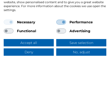
website, show personalised content and to give you a great website
experience. For more information about the cookies we use open the
settings.
Necessary
Performance
Mercus Yrkeskläder AB
Ringögatan 12, 417 07 Göteborg
Functional
Advertising
Org.nr: 556344-6953
Tel:
031-744 50 00
Accept all
Save selection
Swish:
123 394 5508
E-post:
info@mercus.se
Deny
No, adjust
Frågor & svar
VAT nr: SE556344695301
Om Mercus
Om Mercus
Mercus helhet & bredd
Tjänster
Varumärken
Hållbarhet