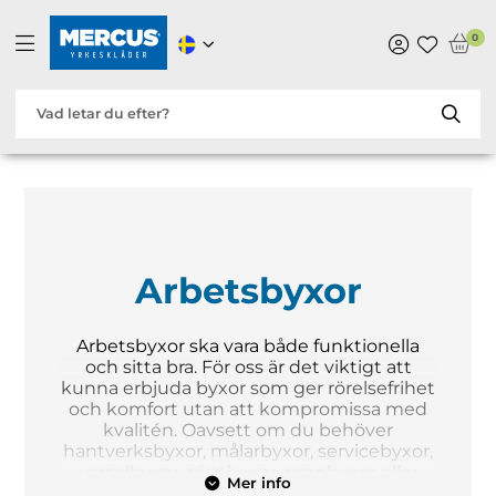
0
Arbetsbyxor
Arbetsbyxor ska vara både funktionella
och sitta bra. För oss är det viktigt att
kunna erbjuda byxor som ger rörelsefrihet
och komfort utan att kompromissa med
kvalitén. Oavsett om du behöver
hantverksbyxor, målarbyxor, servicebyxor,
varselbyxor, piratbyxor, regnbyxor eller
Mer info
arbetsshorts så har vi ett brett sortiment.