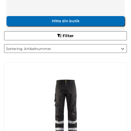
Hitta din butik
Arbetsbyxor utifrån dina behov
Är du en snickare som behöver en
Filter
hantverksbyxa med förstärkningar och
extra många fickor? Eller kanske möjlighet
att välja löstagbara fickor som passar bäst
för olika dagars arbete? Svetsare eller
plåtslagare som behöver flamskyddade
arbetsbyxor? Eller dressade byxor för att
bära vid kundbesök eller på en mässa? Ja
vi har allt det där och lite till.
Arbetsbyxor från etablerade
varumärken
Vi har arbetsbyxor från varumärken som
faktiskt är efterfrågade tex.
Fristads
,