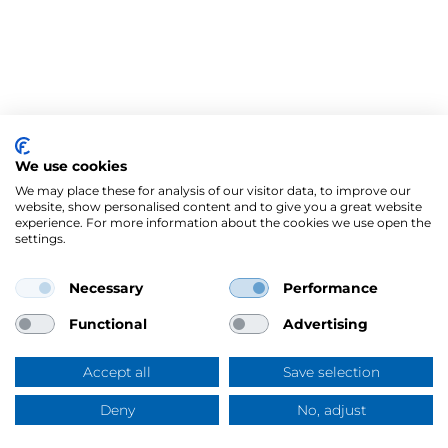
We use cookies
We may place these for analysis of our visitor data, to improve our
website, show personalised content and to give you a great website
experience. For more information about the cookies we use open the
settings.
Necessary
Performance
Mercus Yrkeskläder AB
Ringögatan 12, 417 07 Göteborg
Functional
Advertising
Org.nr: 556344-6953
Tel:
031-744 50 00
Accept all
Save selection
Swish:
123 394 5508
E-post:
info@mercus.se
Deny
No, adjust
Frågor & svar
VAT nr: SE556344695301