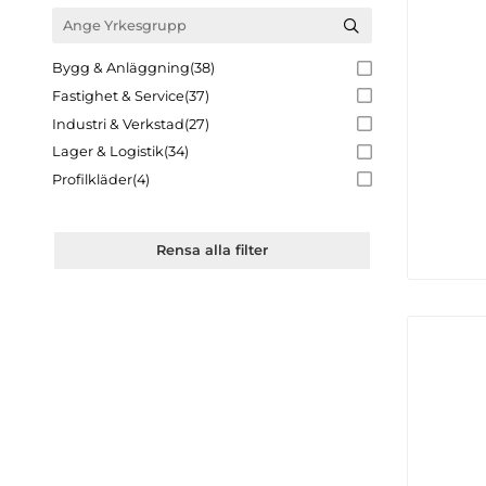
Vindavvisande
(4)
Vindtät
(45)
Bygg & Anläggning
(38)
YKK-zip
(3)
Fastighet & Service
(37)
Året runt
(22)
Industri & Verkstad
(27)
Lager & Logistik
(34)
Profilkläder
(4)
Rensa alla filter