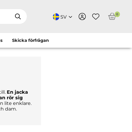
0
SV
us
Skicka förfrågan
ll.
En jacka
an rör sig
 lite enklare.
ch dam.