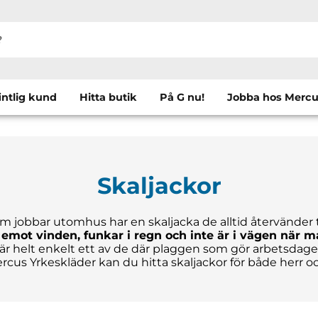
intlig kund
Hitta butik
På G nu!
Jobba hos Merc
Skaljackor
m jobbar utomhus har en skaljacka de alltid återvänder ti
emot vinden, funkar i regn och inte är i vägen när m
är helt enkelt ett av de där plaggen som gör arbetsdagen
rcus Yrkeskläder kan du hitta skaljackor för både herr o