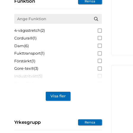
Funktion
Rensa
4-vägsstretch
(2)
Cordura®
(1)
Dam
(6)
Fukttransport
(1)
Förstärkt
(1)
Gore-tex®
(3)
Industritvätt
(5)
Oeko-Tex
(4)
Ofodrad
(15)
Visa fler
Stretch
(11)
Varsel
(10)
Vattenavvisande
(6)
Yrkesgrupp
Vattentät
(48)
Rensa
Ventilerande
(2)