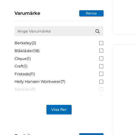
Varumärke
Rensa
Berkeley
(2)
Blåkläder
(18)
Clique
(1)
Craft
(1)
Fristads
(11)
Helly Hansen Workwear
(7)
Jobman
(5)
Mascot
(4)
Snickers Workwear
(2)
Visa fler
South West
(4)