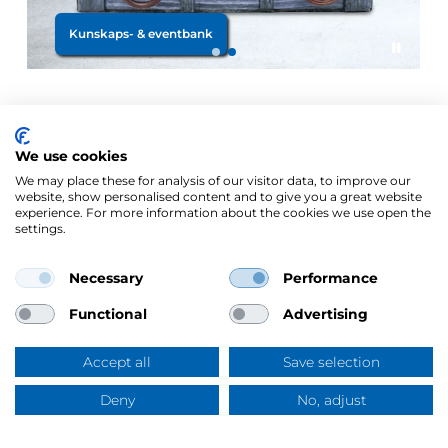
Kunskaps- & eventbank
Mercus låten
We use cookies
We may place these for analysis of our visitor data, to improve our
website, show personalised content and to give you a great website
experience. For more information about the cookies we use open the
settings.
Necessary
Performance
Mercus Yrkeskläder AB
Ringögatan 12, 417 07 Göteborg
Functional
Advertising
Org.nr: 556344-6953
Tel:
031-744 50 00
Accept all
Save selection
Swish:
123 394 5508
E-post:
info@mercus.se
Deny
No, adjust
Frågor & svar
VAT nr: SE556344695301