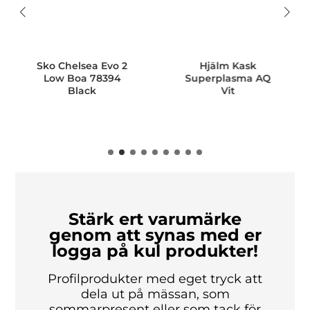
Sko Chelsea Evo 2
Hjälm Kask
Ho
Low Boa 78394
Superplasma AQ
Black
Vit
Stärk ert varumärke
genom att synas med er
logga på kul produkter!
Profilprodukter med eget tryck att
dela ut på mässan, som
sommarpresent eller som tack för