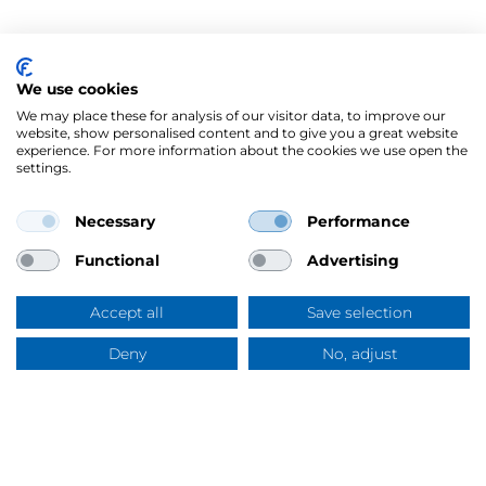
We use cookies
We may place these for analysis of our visitor data, to improve our
website, show personalised content and to give you a great website
experience. For more information about the cookies we use open the
settings.
Necessary
Performance
Mercus Yrkeskläder AB
Ringögatan 12, 417 07 Göteborg
Functional
Advertising
Org.nr: 556344-6953
Tel:
031-744 50 00
Accept all
Save selection
Swish:
123 394 5508
E-post:
info@mercus.se
Deny
No, adjust
Frågor & svar
VAT nr: SE556344695301
Om Mercus