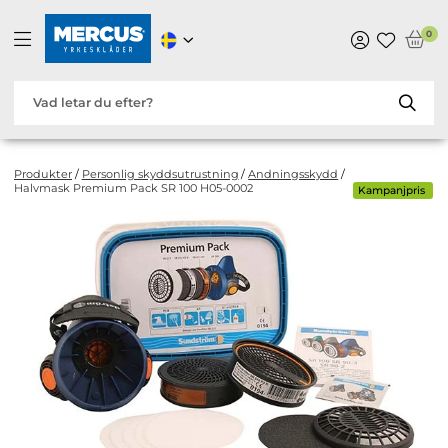
0
Produkter
/
Personlig skyddsutrustning
/
Andningsskydd
/
Halvmask Premium Pack SR 100 H05-0002
Kampanjpris