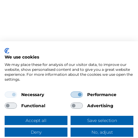
We use cookies
We may place these for analysis of our visitor data, to improve our
website, show personalised content and to give you a great website
experience. For more information about the cookies we use open the
settings.
Necessary
Performance
Functional
Advertising
Accept all
Save selection
Deny
No, adjust
Frågor & svar