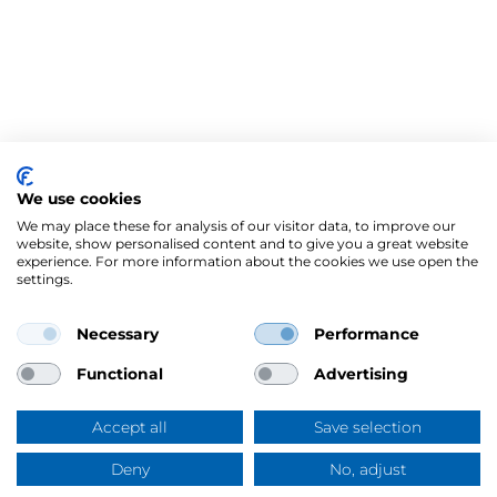
We use cookies
We may place these for analysis of our visitor data, to improve our
website, show personalised content and to give you a great website
experience. For more information about the cookies we use open the
settings.
Necessary
Performance
Mercus Yrkeskläder AB
Ringögatan 12, 417 07 Göteborg
Functional
Advertising
Org.nr: 556344-6953
Tel:
031-744 50 00
Accept all
Save selection
Swish:
123 394 5508
E-post:
info@mercus.se
Deny
No, adjust
Frågor & svar
VAT nr: SE556344695301