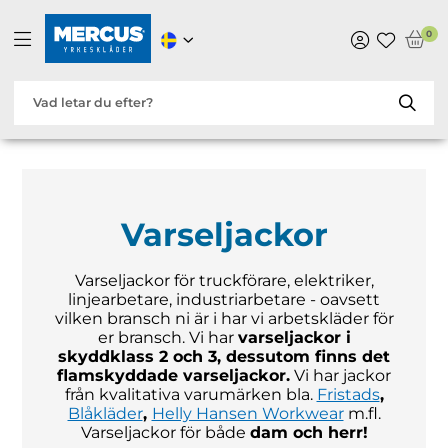
0
Varseljackor
Varseljackor för truckförare, elektriker,
linjearbetare, industriarbetare - oavsett
vilken bransch ni är i har vi arbetskläder för
er bransch. Vi har
varseljackor i
skyddklass 2 och 3, dessutom finns det
flamskyddade varseljackor.
Vi har jackor
från kvalitativa varumärken bla.
Fristads
,
Blåkläder
,
Helly Hansen Workwear
m.fl.
Varseljackor för både
dam och herr!