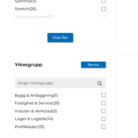
Sommar
(1)
Stretch
(26)
Vattenavvisande
(3)
Vindavvisande
(3)
Året runt
(7)
Visa fler
Yrkesgrupp
Rensa
Bygg & Anläggning
(1)
Fastighet & Service
(29)
Industri & Verkstad
(5)
Lager & Logistik
(14)
Profilkläder
(33)