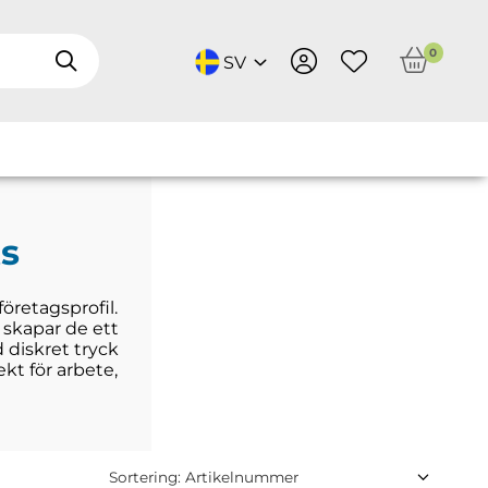
0
SV
ts
öretagsprofil.
 skapar de ett
 diskret tryck
kt för arbete,