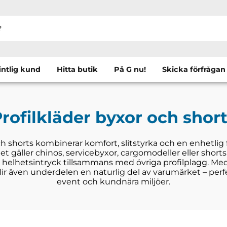
intlig kund
Hitta butik
På G nu!
Skicka förfrågan
rofilkläder byxor och shor
ch shorts kombinerar komfort, slitstyrka och en enhetlig f
t gäller chinos, servicebyxor, cargomodeller eller shorts
t helhetsintryck tillsammans med övriga profilplagg. Med
blir även underdelen en naturlig del av varumärket – perfe
event och kundnära miljöer.