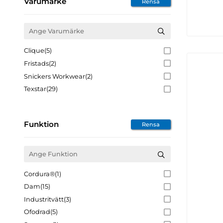
Varumärke
Rensa
Clique
(5)
Fristads
(2)
Snickers Workwear
(2)
Texstar
(29)
Funktion
Rensa
Cordura®
(1)
Dam
(15)
Industritvätt
(3)
Ofodrad
(5)