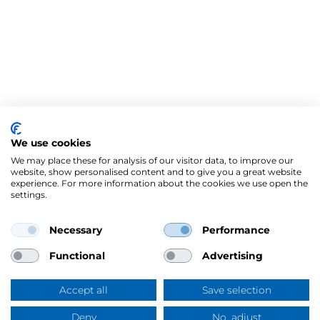
We use cookies
We may place these for analysis of our visitor data, to improve our
website, show personalised content and to give you a great website
experience. For more information about the cookies we use open the
settings.
Necessary
Performance
Mercus Yrkeskläder AB
Ringögatan 12, 417 07 Göteborg
Functional
Advertising
Org.nr: 556344-6953
Tel:
031-744 50 00
Accept all
Save selection
Swish:
123 394 5508
E-post:
info@mercus.se
Deny
No, adjust
Frågor & svar