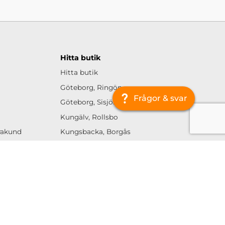
Hitta butik
Hitta butik
Göteborg, Ringön
Frågor & svar
Göteborg, Sisjön
Kungälv, Rollsbo
urakund
Kungsbacka, Borgås
Jönköping, Ljungarum
Linköping, Tornby
Helsingborg, Berga
Malmö, Fosie
Uppsala, Boländerna
Sigtuna, Arlandastad