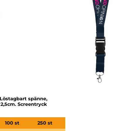
 Löstagbart spänne,
2,5cm. Screentryck
100 st
250 st