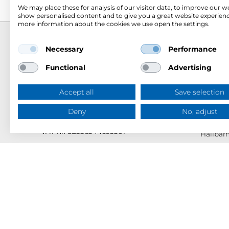
We may place these for analysis of our visitor data, to improve our w
show personalised content and to give you a great website experienc
more information about the cookies we use open the settings.
Necessary
Performance
Om Me
Mercus Yrkeskläder AB
Functional
Advertising
Ringögatan 12, 417 07 Göteborg
Om Mer
Org.nr: 556344-6953
Mercus 
Accept all
Save selection
Tel:
031-744 50 00
Tjänster
Swish:
123 394 5508
Deny
No, adjust
E-post:
info@mercus.se
Varumä
VAT nr: SE556344695301
Hållbar
Kunskap
Huvudk
Jobba h
Katalog