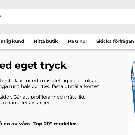
intlig kund
Hitta butik
På G nu!
Skicka förfrågan
d eget tryck
beställa inför ert mässdeltagande - olika
 runt hals och t.ex fästa utställarkortet i.
 sidor. Går att profilera med mått likt
i mängder av färger.
å en av våra "Top 20" modeller: