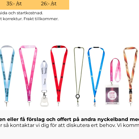
35
:- /st
26
:- /st
 sida och startkostnad.
t korrektur.
Frakt tillkommer.
den eller få förslag och offert på andra nyckelband me
ter så kontaktar vi dig för att diskutera ert behov. Vi k