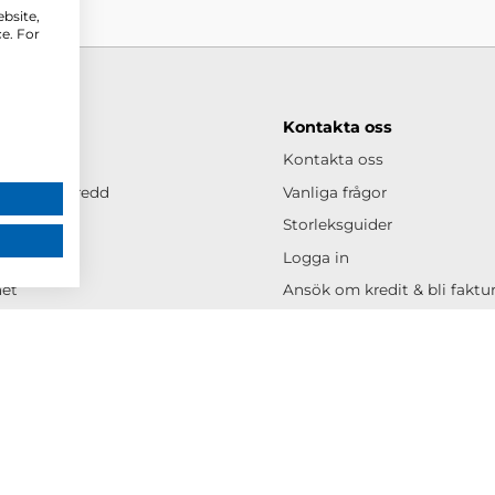
ebsite,
e. For
rcus
Kontakta oss
cus
Kontakta oss
helhet & bredd
Vanliga frågor
Storleksguider
rken
Logga in
het
Ansök om kredit & bli fakt
s- & eventbank
Allmänna köpvillkor
ontor
Integritetspolicy
os Mercus
Cookiespolicy
er
Tävlingsvillkor