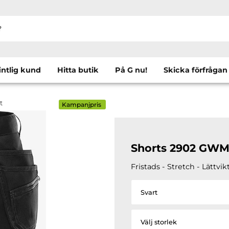
intlig kund
Hitta butik
På G nu!
Skicka förfrågan
t
Kampanjpris
Shorts 2902 GWM
Fristads - Stretch - Lättvik
Svart
Välj storlek