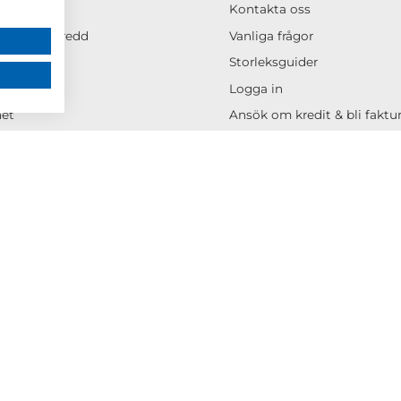
cus
Kontakta oss
helhet & bredd
Vanliga frågor
Storleksguider
rken
Logga in
het
Ansök om kredit & bli fakt
s- & eventbank
Allmänna köpvillkor
ontor
Integritetspolicy
os Mercus
Cookiespolicy
er
Tävlingsvillkor