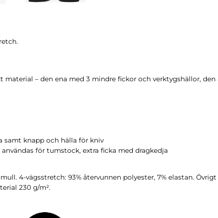
retch.
rkt material – den ena med 3 mindre fickor och verktygshällor, de
ka samt knapp och hälla för kniv
an användas för tumstock, extra ficka med dragkedja
ull. 4-vägsstretch: 93% återvunnen polyester, 7% elastan. Övrigt
terial 230 g/m².