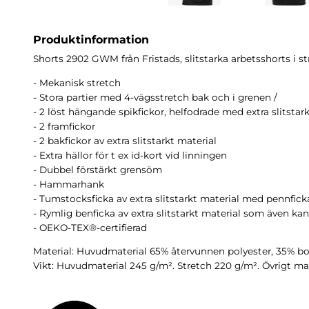
Produktinformation
Shorts 2902 GWM från Fristads, slitstarka arbetsshorts i st
- Mekanisk stretch
- Stora partier med 4-vägsstretch bak och i grenen /
- 2 löst hängande spikfickor, helfodrade med extra slitsta
- 2 framfickor
- 2 bakfickor av extra slitstarkt material
- Extra hällor för t ex id-kort vid linningen
- Dubbel förstärkt grensöm
- Hammarhank
- Tumstocksficka av extra slitstarkt material med pennfic
- Rymlig benficka av extra slitstarkt material som även k
- OEKO-TEX®-certifierad
Material: Huvudmaterial 65% återvunnen polyester, 35% bom
Vikt: Huvudmaterial 245 g/m². Stretch 220 g/m². Övrigt ma