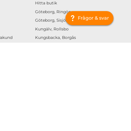
Hitta butik
Göteborg, Ringön
Frågor & svar
Göteborg, Sisjön
Kungälv, Rollsbo
urakund
Kungsbacka, Borgås
Jönköping, Ljungarum
Linköping, Tornby
Helsingborg, Berga
Malmö, Fosie
Uppsala, Boländerna
Sigtuna, Arlandastad
Örebro, Aspholmen
Webbutik