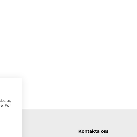
ebsite,
e. For
rcus
Kontakta oss