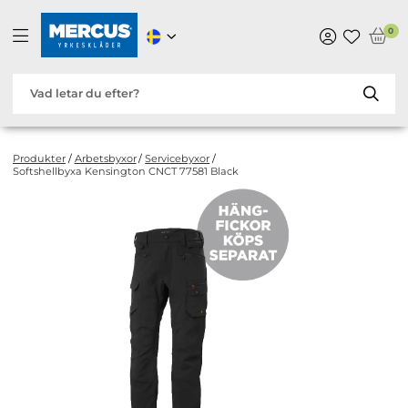
0
Produkter
/
Arbetsbyxor
/
Servicebyxor
/
Softshellbyxa Kensington CNCT 77581 Black