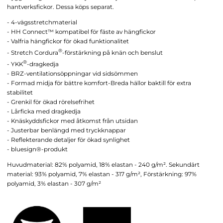
hantverksfickor. Dessa köps separat.
- 4-vägsstretchmaterial
- HH Connect™ kompatibel för fäste av hängfickor
- Valfria hängfickor för ökad funktionalitet
®
- Stretch Cordura
-förstärkning på knän och benslut
®
- YKK
-dragkedja
- BRZ-ventilationsöppningar vid sidsömmen
- Formad midja för bättre komfort-Breda hällor baktill för extra
stabilitet
- Grenkil för ökad rörelsefrihet
- Lårficka med dragkedja
- Knäskyddsfickor med åtkomst från utsidan
- Justerbar benlängd med tryckknappar
- Reflekterande detaljer för ökad synlighet
- bluesign®-produkt
Huvudmaterial: 82% polyamid, 18% elastan - 240 g/m². Sekundärt
material: 93% polyamid, 7% elastan - 317 g/m², Förstärkning: 97%
polyamid, 3% elastan - 307 g/m²