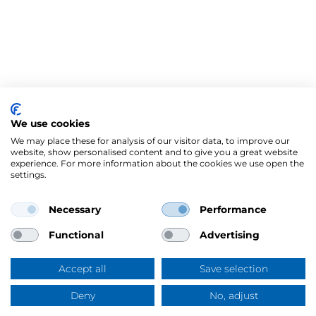
We use cookies
We may place these for analysis of our visitor data, to improve our
website, show personalised content and to give you a great website
experience. For more information about the cookies we use open the
settings.
Necessary
Performance
Mercus Yrkeskläder AB
Ringögatan 12, 417 07 Göteborg
Functional
Advertising
Org.nr: 556344-6953
Tel:
031-744 50 00
Accept all
Save selection
Swish:
123 394 5508
E-post:
info@mercus.se
Deny
No, adjust
Frågor & svar
VAT nr: SE556344695301