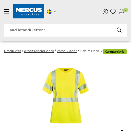
0
Produkter
/
Arbetskläder dam
/
Varselkläder
/
T-shirt Dam 3336-1013 Gul
Kampanjpris