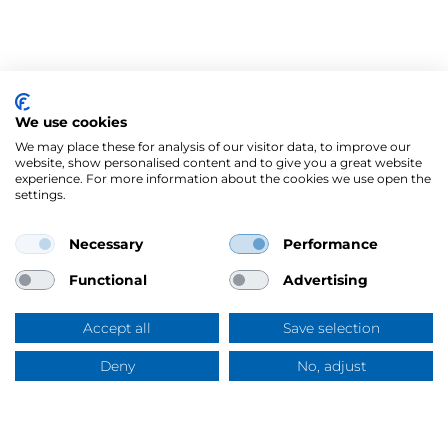
We use cookies
We may place these for analysis of our visitor data, to improve our
website, show personalised content and to give you a great website
experience. For more information about the cookies we use open the
settings.
Necessary
Performance
Mercus Yrkeskläder AB
Ringögatan 12, 417 07 Göteborg
Functional
Advertising
Org.nr: 556344-6953
Tel:
031-744 50 00
Accept all
Save selection
Swish:
123 394 5508
E-post:
info@mercus.se
Deny
No, adjust
Frågor & svar
VAT nr: SE556344695301