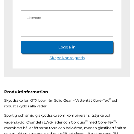
Lösenord
Logga in
Skapa konto gratis
Produktinformation
®
Skyddssko Ion GTX Low från Solid Gear – Vattentät Gore-Tex
och
robust skydd i alla väder.
Sportig och smidig skyddssko som kombinerar slitstyrka och
®
®
väderskydd. Ovandel i LWG-läder och Cordura
med Gore-Tex
-
membran håller fötterna torra och bekväma, medan glasfibertåhätta
och mjukt spiktrampskydd ger pålitligt skydd. Utrustad med PU-