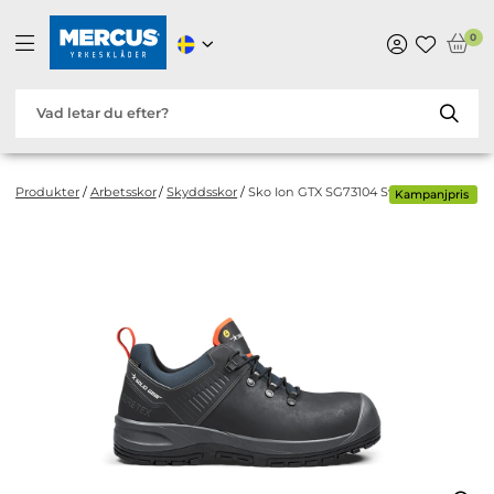
0
Produkter
/
Arbetsskor
/
Skyddsskor
/
Sko Ion GTX SG73104 Svart/Röd
Kampanjpris