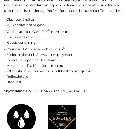
mellansula för stötdämpning och halksäker gummiyttersula för bra
grepp på olika underlag. Perfekt för arbete i hårda väderförhållanden.
- Glasfibertåhätta
- Mjukt spiktrampskydd
®
- Vattentät med Gore-Tex
-membran
- ESD-egenskaper
- Klassisk snörning
®
- Ovandel i LWG-läder och Cordura
- Foder i nylon och återvunnen polyester
- Innersula i open cell PU-foam
- Mellansula i PU för stötdämpning
- Yttersula i olje-, värme- och halkbeständigt gummi
- Reflexdetaljer
- Bred läst
Skyddsklass: EN ISO 20345:2022 S7L, SR, HRO, FO