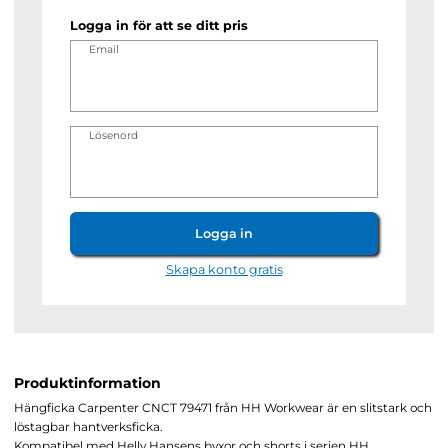
Logga in för att se ditt pris
Email
Lösenord
Logga in
Skapa konto gratis
Produktinformation
Hängficka Carpenter CNCT 79471 från HH Workwear är en slitstark och
löstagbar hantverksficka.
Kompatibel med Helly Hansens byxor och shorts i serien HH