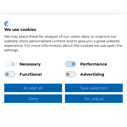
We use cookies
We may place these for analysis of our visitor data, to improve our
website, show personalised content and to give you a great website
experience. For more information about the cookies we use open the
settings.
Necessary
Performance
Mercus Yrkeskläder AB
Ringögatan 12, 417 07 Göteborg
Functional
Advertising
Org.nr: 556344-6953
Tel:
031-744 50 00
Accept all
Save selection
Swish:
123 394 5508
E-post:
info@mercus.se
Deny
No, adjust
Frågor & svar
VAT nr: SE556344695301
Om Mercus