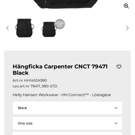
Hängficka Carpenter CNCT 79471
Black
Art.nr
HH1455X990
Lev.art.nr
79471_990-STD
Helly Hansen Workwear - HH Connect™ - Löstagbar
Black
One size