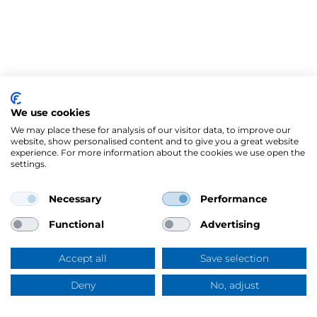
We use cookies
We may place these for analysis of our visitor data, to improve our
website, show personalised content and to give you a great website
experience. For more information about the cookies we use open the
settings.
Necessary
Performance
Mercus Yrkeskläder AB
Ringögatan 12, 417 07 Göteborg
Functional
Advertising
Org.nr: 556344-6953
Tel:
031-744 50 00
Accept all
Save selection
Swish:
123 394 5508
E-post:
info@mercus.se
Deny
No, adjust
Frågor & svar
VAT nr: SE556344695301