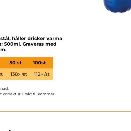
 stål, håller dricker varma
lym: 500ml. Graveras med
mm.
50 st
100st
st
138:- /st
112:- /st
tnad.
t korrektur.
Frakt tillkommer.