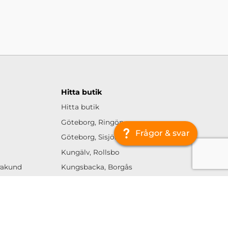
Hitta butik
Hitta butik
Göteborg, Ringön
Frågor & svar
Göteborg, Sisjön
Kungälv, Rollsbo
urakund
Kungsbacka, Borgås
Jönköping, Ljungarum
Linköping, Tornby
Helsingborg, Berga
Malmö, Fosie