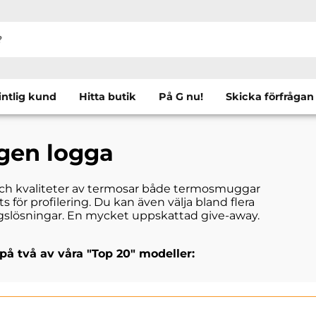
intlig kund
Hitta butik
På G nu!
Skicka förfrågan
gen logga
r och kvaliteter av termosar både termosmuggar
 för profilering. Du kan även välja bland flera
ngslösningar. En mycket uppskattad give-away.
på två av våra "Top 20" modeller: