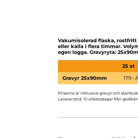
Vakumisolerad flaska, rostfritt
eller kalla i flera timmar. Vo
egen logga. Gravyryta: 25x90
25 st
Gravyr 25x90mm
179:- /
Priserna är inklusive gravyr och startkos
Leveranstid: 10 arbetsdagar från godkän