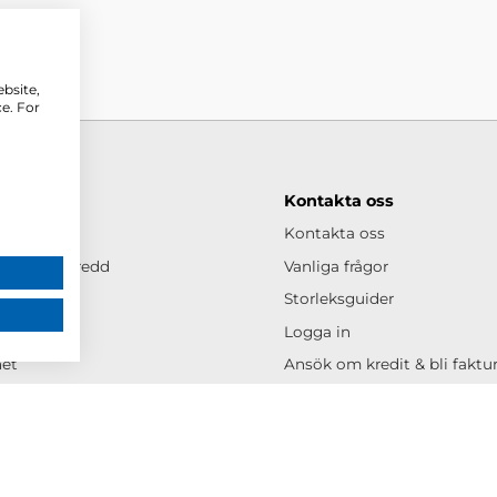
ebsite,
e. For
rcus
Kontakta oss
cus
Kontakta oss
helhet & bredd
Vanliga frågor
Storleksguider
rken
Logga in
het
Ansök om kredit & bli fakt
s- & eventbank
Allmänna köpvillkor
ontor
Integritetspolicy
os Mercus
Cookiespolicy
er
Tävlingsvillkor