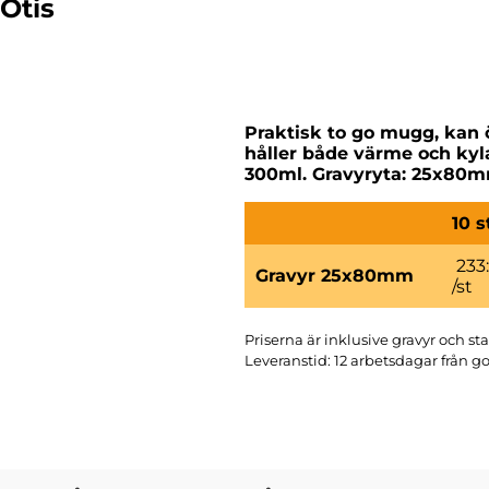
Otis
Praktisk to go mugg, kan
håller både värme och kyla
300ml. Gravyryta: 25x80m
10 s
233:
Gravyr 25x80mm
/st
Priserna är inklusive gravyr och st
Leveranstid: 12 arbetsdagar från g