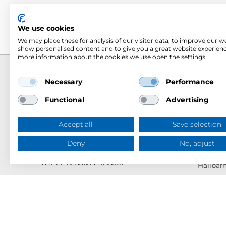
We use cookies
We may place these for analysis of our visitor data, to improve our w
show personalised content and to give you a great website experienc
more information about the cookies we use open the settings.
Necessary
Performance
Om Me
Mercus Yrkeskläder AB
Functional
Advertising
Ringögatan 12, 417 07 Göteborg
Om Mer
Org.nr: 556344-6953
Mercus 
Accept all
Save selection
Tel:
031-744 50 00
Tjänster
Swish:
123 394 5508
Deny
No, adjust
E-post:
info@mercus.se
Varumä
VAT nr: SE556344695301
Hållbar
Kunskap
Huvudk
Jobba h
Katalog