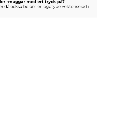
eller -muggar med ert tryck på?
mmer då också be om
er logotype vektoriserad i